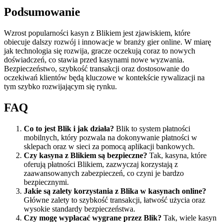
Podsumowanie
Wzrost popularności kasyn z Blikiem jest zjawiskiem, które
obiecuje dalszy rozwój i innowacje w branży gier online. W miarę
jak technologia się rozwija, gracze oczekują coraz to nowych
doświadczeń, co stawia przed kasynami nowe wyzwania.
Bezpieczeństwo, szybkość transakcji oraz dostosowanie do
oczekiwań klientów będą kluczowe w kontekście rywalizacji na
tym szybko rozwijającym się rynku.
FAQ
Co to jest Blik i jak działa?
Blik to system płatności
mobilnych, który pozwala na dokonywanie płatności w
sklepach oraz w sieci za pomocą aplikacji bankowych.
Czy kasyna z Blikiem są bezpieczne?
Tak, kasyna, które
oferują płatności Blikiem, zazwyczaj korzystają z
zaawansowanych zabezpieczeń, co czyni je bardzo
bezpiecznymi.
Jakie są zalety korzystania z Blika w kasynach online?
Główne zalety to szybkość transakcji, łatwość użycia oraz
wysokie standardy bezpieczeństwa.
Czy mogę wypłacać wygrane przez Blik?
Tak, wiele kasyn