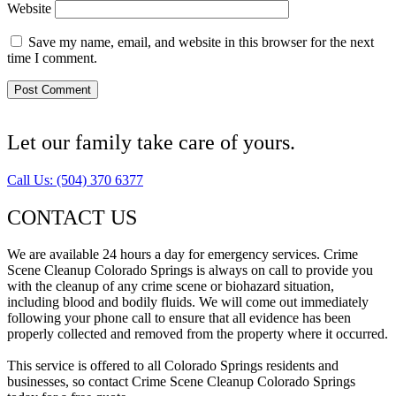
Website
Save my name, email, and website in this browser for the next
time I comment.
Let our family take care of yours.
Call Us: (504) 370 6377
CONTACT US
We are available 24 hours a day for emergency services. Crime
Scene Cleanup Colorado Springs is always on call to provide you
with the cleanup of any crime scene or biohazard situation,
including blood and bodily fluids. We will come out immediately
following your phone call to ensure that all evidence has been
properly collected and removed from the property where it occurred.
This service is offered to all Colorado Springs residents and
businesses, so contact Crime Scene Cleanup Colorado Springs