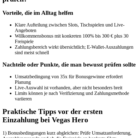
Vorteile, die im Alltag helfen
Klare Aufteilung zwischen Slots, Tischspielen und Live-
Angeboten
Willkommensbonus mit konkreten 100% bis 300 € plus 30
Freispiele
Zahlungsbereich wirkt übersichtlich; E-Wallet-Auszahlungen
sind meist schnell
Nachteile oder Punkte, die man bewusst prüfen sollte
Umsatzbedingung von 35x für Bonusgewinne erfordert
Planung
Live-Auswahl ist vorhanden, aber nicht besonders breit
Limits können je nach Verifizierung und Zahlungsmethode
variieren
Praktische Tipps vor der ersten
Einzahlung bei Vegas Hero
1) Bonusbedingungen kurz abgleichen: Prüfe Umsatzanforderung,