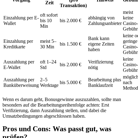
Zeit
Transaktion)
meist
oft sofort
Einzahlung per E-
abhängig von
keine
bis 10
bis 2.000 €
Wallet
Zahlungsanbieter
Casino-
Min
Gebühr
keine o
Bank kann
Einzahlung per
meist 5–
geringe
bis 1.500 €
eigene Zeiten
Kreditkarte
30 Min
Casino-
haben
Gebühr
keine
Auszahlung per
oft 1–24
Verifizierung
bis 2.000 €
Casino-
E-Wallet
Std
nötig
Gebühr
möglich
Auszahlung per
2–5
Bearbeitung plus
bis 5.000 €
nach
Banküberweisung
Werktage
Banklaufzeit
Method
Wenn es darum geht, Bonusgewinne auszuzahlen, sollte man
besonders auf die Bearbeitungsreihenfolge achten: Erst
Verifizierung, dann Auszahlung stellen, und dabei die
Umsatzbedingungen abgeschlossen haben.
Pros und Cons: Was passt gut, was
prüfen?