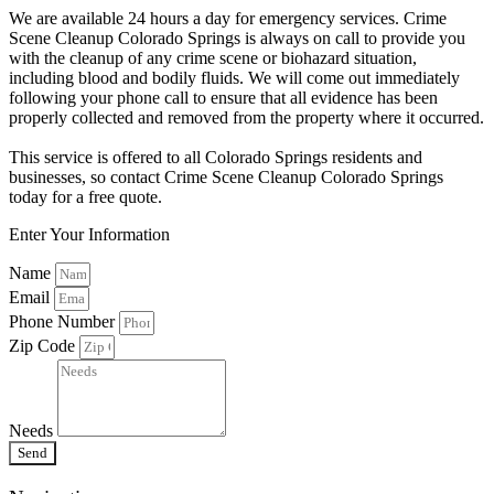
We are available 24 hours a day for emergency services. Crime
Scene Cleanup Colorado Springs is always on call to provide you
with the cleanup of any crime scene or biohazard situation,
including blood and bodily fluids. We will come out immediately
following your phone call to ensure that all evidence has been
properly collected and removed from the property where it occurred.
This service is offered to all Colorado Springs residents and
businesses, so contact Crime Scene Cleanup Colorado Springs
today for a free quote.
Enter Your Information
Name
Email
Phone Number
Zip Code
Needs
Send