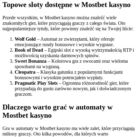
Topowe sloty dostępne w Mostbet kasyno
Przede wszystkim, w Mostbet kasyno można znaleźć wiele
znakomitych gier, które przyciągają graczy z całego świata. Oto
najpopularniejsze tytuły, które powinny znaleźć się na Twojej liście:
Wolf Gold
– Automat ze zwierzętami, który oferuje
emocjonujące rundy bonusowe i wysokie wygrane.
Book of Dead
– Egipski slot z wysoką wytrzymałością RTP i
możliwością uzyskania darmowych spinów.
Sweet Bonanza
– Kolorowa gra z owocami oraz wieloma
sposobami na wygraną.
Cleopatra
– Klasyka gatunku z popularnymi funkcjami
bonusowymi i wysokim potencjałem wypłaty.
Pragmatic Play Slots
– Ogromna różnorodność gier, które
przypadają do gustu zarówno nowym, jak i doświadczonym
graczom.
Dlaczego warto grać w automaty w
Mostbet kasyno
Gra w automaty w Mostbet kasyno ma wiele zalet, które przyciągają
miliony graczy. Oto kilka powodów, dla których warto