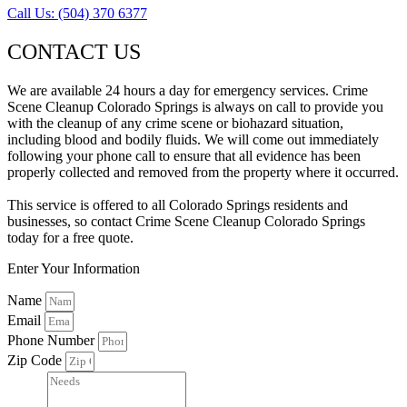
Call Us: (504) 370 6377
CONTACT US
We are available 24 hours a day for emergency services. Crime
Scene Cleanup Colorado Springs is always on call to provide you
with the cleanup of any crime scene or biohazard situation,
including blood and bodily fluids. We will come out immediately
following your phone call to ensure that all evidence has been
properly collected and removed from the property where it occurred.
This service is offered to all Colorado Springs residents and
businesses, so contact Crime Scene Cleanup Colorado Springs
today for a free quote.
Enter Your Information
Name
Email
Phone Number
Zip Code