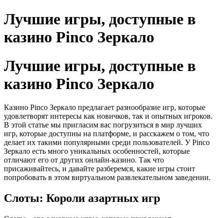
Лучшие игры, доступные в
казино Pinco Зеркало
Лучшие игры, доступные в
казино Pinco Зеркало
Казино Pinco Зеркало предлагает разнообразие игр, которые
удовлетворят интересы как новичков, так и опытных игроков.
В этой статье мы пригласим вас погрузиться в мир лучших
игр, которые доступны на платформе, и расскажем о том, что
делает их такими популярными среди пользователей. У Pinco
Зеркало есть много уникальных особенностей, которые
отличают его от других онлайн-казино. Так что
присаживайтесь, и давайте разберемся, какие игры стоит
попробовать в этом виртуальном развлекательном заведении.
Слоты: Короли азартных игр