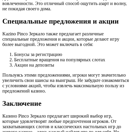
вовлеченности. Это отличный способ ощутить азарт и волну,
не покидая своего дома.
Специальные предложения и акции
Kazino Pinco Зеркало также предлагает различные
специальные предложения и акции, которые делают игру
более выгодной. Это может включать в себя:
Бонусы за регистрацию
Бесплатные вращения на популярных слотах
Акции на депозиты
Пользуясь этими предложениями, игроки могут значительно
увеличить свои шансы на выигрыш. Не забудьте ознакомиться
с условиями акций, чтобы извлечь максимальную пользу из
предложений казино.
Заключение
Казино Pinco Зеркало предлагает широкий выбор игр,
которые удовлетворят любые предпочтения игроков. От
захватывающих слотов и классических настольных игр до
живого казино – здесь каждый найдет что-то для себя. Не