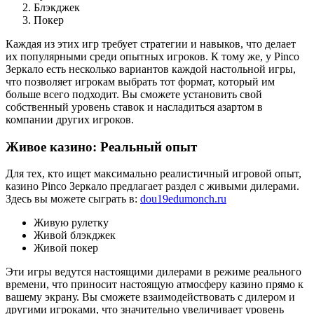
Блэкджек
Покер
Каждая из этих игр требует стратегии и навыков, что делает
их популярными среди опытных игроков. К тому же, у Pinco
Зеркало есть несколько вариантов каждой настольной игры,
что позволяет игрокам выбрать тот формат, который им
больше всего подходит. Вы сможете установить свой
собственный уровень ставок и насладиться азартом в
компании других игроков.
Живое казино: Реальный опыт
Для тех, кто ищет максимально реалистичный игровой опыт,
казино Pinco Зеркало предлагает раздел с живыми дилерами.
Здесь вы можете сыграть в:
dou19edumonch.ru
Живую рулетку
Живой блэкджек
Живой покер
Эти игры ведутся настоящими дилерами в режиме реального
времени, что приносит настоящую атмосферу казино прямо к
вашему экрану. Вы сможете взаимодействовать с дилером и
другими игроками, что значительно увеличивает уровень