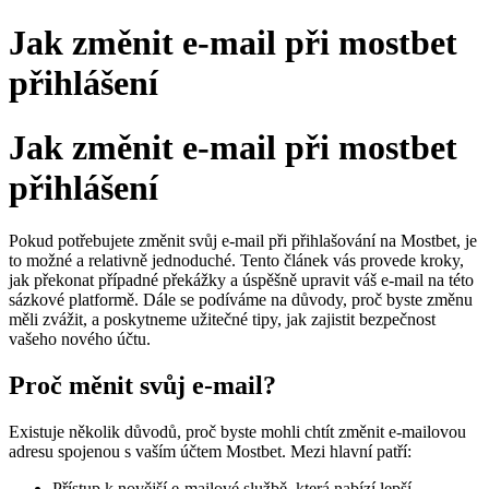
Jak změnit e-mail při mostbet
přihlášení
Jak změnit e-mail při mostbet
přihlášení
Pokud potřebujete změnit svůj e-mail při přihlašování na Mostbet, je
to možné a relativně jednoduché. Tento článek vás provede kroky,
jak překonat případné překážky a úspěšně upravit váš e-mail na této
sázkové platformě. Dále se podíváme na důvody, proč byste změnu
měli zvážit, a poskytneme užitečné tipy, jak zajistit bezpečnost
vašeho nového účtu.
Proč měnit svůj e-mail?
Existuje několik důvodů, proč byste mohli chtít změnit e-mailovou
adresu spojenou s vaším účtem Mostbet. Mezi hlavní patří:
Přístup k novější e-mailové službě, která nabízí lepší