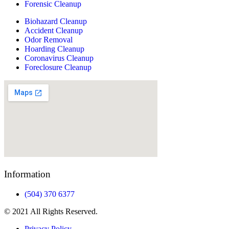
Forensic Cleanup
Biohazard Cleanup
Accident Cleanup
Odor Removal
Hoarding Cleanup
Coronavirus Cleanup
Foreclosure Cleanup
Information
(504) 370 6377
© 2021 All Rights Reserved.
Privacy Policy