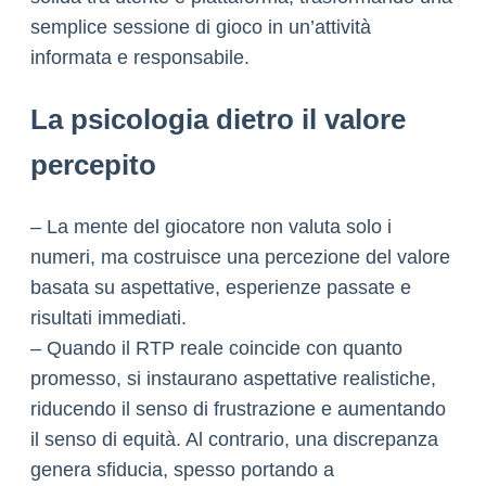
semplice sessione di gioco in un’attività
informata e responsabile.
La psicologia dietro il valore
percepito
– La mente del giocatore non valuta solo i
numeri, ma costruisce una percezione del valore
basata su aspettative, esperienze passate e
risultati immediati.
– Quando il RTP reale coincide con quanto
promesso, si instaurano aspettative realistiche,
riducendo il senso di frustrazione e aumentando
il senso di equità. Al contrario, una discrepanza
genera sfiducia, spesso portando a