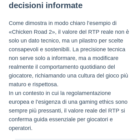
decisioni informate
Come dimostra in modo chiaro l’esempio di
«Chicken Road 2», il valore del RTP reale non è
solo un dato tecnico, ma un pilastro per scelte
consapevoli e sostenibili. La precisione tecnica
non serve solo a informare, ma a modificare
realmente il comportamento quotidiano del
giocatore, richiamando una cultura del gioco più
maturo e rispettosa.
In un contesto in cui la regolamentazione
europea e l’esigenza di una gaming ethics sono
sempre più pressanti, il valore reale del RTP si
conferma guida essenziale per giocatori e
operatori.