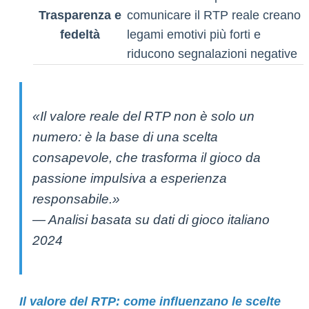
Trasparenza e
comunicare il RTP reale creano
fedeltà
legami emotivi più forti e
riducono segnalazioni negative
«Il valore reale del RTP non è solo un
numero: è la base di una scelta
consapevole, che trasforma il gioco da
passione impulsiva a esperienza
responsabile.»
— Analisi basata su dati di gioco italiano
2024
Il valore del RTP: come influenzano le scelte