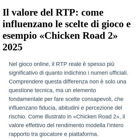
Il valore del RTP: come
influenzano le scelte di gioco e
esempio «Chicken Road 2»
2025
Nel gioco online, il RTP reale è spesso più
significativo di quanto indichino i numeri ufficiali.
Comprendere questa differenza non è solo una
questione tecnica, ma un elemento
fondamentale per fare scelte consapevoli, che
influenzano fiducia, abitudini e percezione del
rischio. Come illustrato in «Chicken Road 2», il
valore effettivo del rendimento modella l’intero
rapporto tra giocatore e piattaforma.