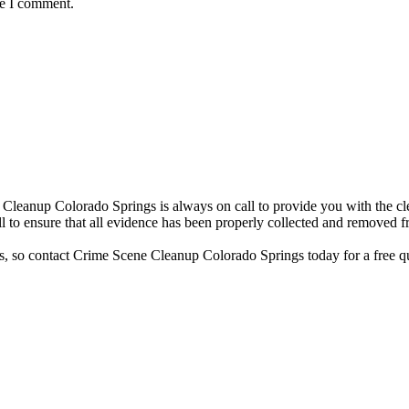
me I comment.
Cleanup Colorado Springs is always on call to provide you with the cle
 to ensure that all evidence has been properly collected and removed f
ses, so contact Crime Scene Cleanup Colorado Springs today for a free q