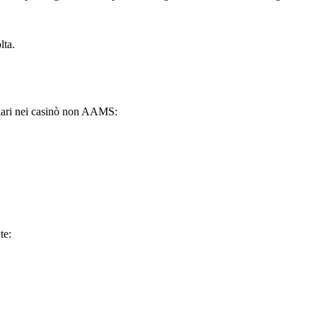
lta.
polari nei casinò non AAMS:
te: