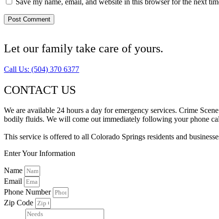
Save my name, email, and website in this browser for the next ti
Let our family take care of yours.
Call Us: (504) 370 6377
CONTACT US
We are available 24 hours a day for emergency services. Crime Scene 
bodily fluids. We will come out immediately following your phone call
This service is offered to all Colorado Springs residents and busines
Enter Your Information
Name
Email
Phone Number
Zip Code