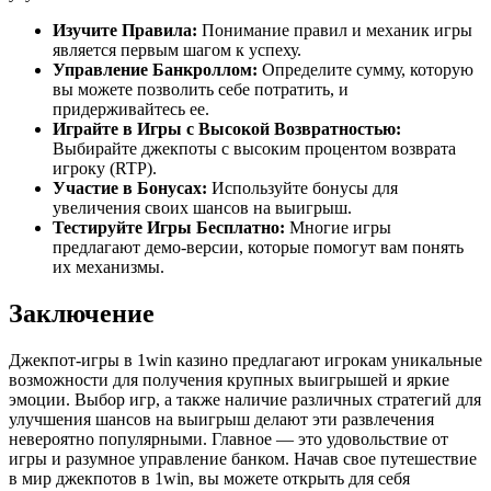
Изучите Правила:
Понимание правил и механик игры
является первым шагом к успеху.
Управление Банкроллом:
Определите сумму, которую
вы можете позволить себе потратить, и
придерживайтесь ее.
Играйте в Игры с Высокой Возвратностью:
Выбирайте джекпоты с высоким процентом возврата
игроку (RTP).
Участие в Бонусах:
Используйте бонусы для
увеличения своих шансов на выигрыш.
Тестируйте Игры Бесплатно:
Многие игры
предлагают демо-версии, которые помогут вам понять
их механизмы.
Заключение
Джекпот-игры в 1win казино предлагают игрокам уникальные
возможности для получения крупных выигрышей и яркие
эмоции. Выбор игр, а также наличие различных стратегий для
улучшения шансов на выигрыш делают эти развлечения
невероятно популярными. Главное — это удовольствие от
игры и разумное управление банком. Начав свое путешествие
в мир джекпотов в 1win, вы можете открыть для себя