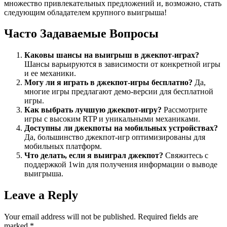
множество привлекательных предложений и, возможно, стать
следующим обладателем крупного выигрыша!
Часто Задаваемые Вопросы
Каковы шансы на выигрыш в джекпот-играх?
Шансы варьируются в зависимости от конкретной игры
и ее механики.
Могу ли я играть в джекпот-игры бесплатно?
Да,
многие игры предлагают демо-версии для бесплатной
игры.
Как выбрать лучшую джекпот-игру?
Рассмотрите
игры с высоким RTP и уникальными механиками.
Доступны ли джекпоты на мобильных устройствах?
Да, большинство джекпот-игр оптимизированы для
мобильных платформ.
Что делать, если я выиграл джекпот?
Свяжитесь с
поддержкой 1win для получения информации о выводе
выигрыша.
Leave a Reply
Your email address will not be published.
Required fields are
marked
*