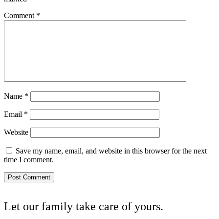
Comment
*
Name
*
Email
*
Website
Save my name, email, and website in this browser for the next
time I comment.
Let our family take care of yours.