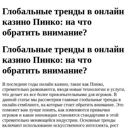
Глобальные тренды в онлайн
казино Пинко: на что
обратить внимание?
Глобальные тренды в онлайн
казино Пинко: на что
обратить внимание?
В последние годы онлайн казино, такие как Пинко,
стремительно развиваются, вводя новые технологии и услуги,
что делает их все более привлекательными для игроков. В
данной статье мы рассмотрим главные глобальные тренды в
онлайн-гемблинге, на которые стоит обратить внимание. Это
поможет вам лучше понять, как изменяются привычки
игроков и какие инновации становятся стандартами в этой
стремительно меняющейся индустрии. Основные тренды
включают использование искусственного интеллекта, рост