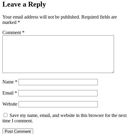
Leave a Reply
Your email address will not be published.
Required fields are
marked
*
Comment
*
Name
*
Email
*
Website
Save my name, email, and website in this browser for the next
time I comment.