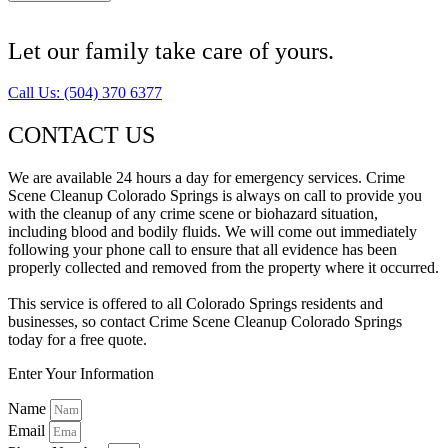
Let our family take care of yours.
Call Us: (504) 370 6377
CONTACT US
We are available 24 hours a day for emergency services. Crime
Scene Cleanup Colorado Springs is always on call to provide you
with the cleanup of any crime scene or biohazard situation,
including blood and bodily fluids. We will come out immediately
following your phone call to ensure that all evidence has been
properly collected and removed from the property where it occurred.
This service is offered to all Colorado Springs residents and
businesses, so contact Crime Scene Cleanup Colorado Springs
today for a free quote.
Enter Your Information
Name
Email