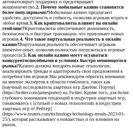
автоматизирует поддержку и предотвращает
мошенничество.
2. Почему мобильные казино становятся
более популярными?
Мобильные казино предлагают
удобство, доступность и гибкость, позволяя игрокам играть в
любое время.
3. Как криптовалюты влияют на онлайн
гемблинг?
Криптовалюты обеспечивают анонимность,
безопасность и быстрые транзакции, что привлекает новых
игроков.
4. Что такое виртуальная реальность в онлайн
казино?
Виртуальная реальность обеспечивает игрокам
immersive-опыт, позволяя полностью погрузиться в игровые
процессы.
5. Как онлайн казино могут оставаться
конкурентоспособными в условиях быстро меняющегося
рынка?
Казино должны внедрять новые технологии,
анализировать тренды и адаптировать свои предложения к
потребностям игроков.Мы рекомендуем обратить внимание
на мнение экспертов в области гемблинга, таких как
[научный исследователь азартных игр Джеймс Портер]
(https://twitter.com/jamesporter) на Twitter. Кроме того, для более
глубокого понимания тенденций в индустрии азартных игр,
ознакомьтесь с [статьей о новых технологиях в индустрии
азартных игр от Рейтер]
(https://www.reuters.com/technology/technology-trends-2023-01-
25/), которая рассказывает о новшествах и их влиянии на
рынок.