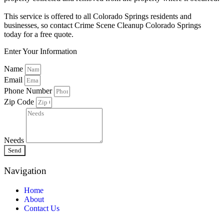
This service is offered to all Colorado Springs residents and
businesses, so contact Crime Scene Cleanup Colorado Springs
today for a free quote.
Enter Your Information
Name
Email
Phone Number
Zip Code
Needs
Send
Navigation
Home
About
Contact Us