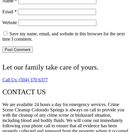
Name
*
Email
*
Website
Save my name, email, and website in this browser for the next
time I comment.
Let our family take care of yours.
Call Us: (504) 370 6377
CONTACT US
We are available 24 hours a day for emergency services. Crime
Scene Cleanup Colorado Springs is always on call to provide you
with the cleanup of any crime scene or biohazard situation,
including blood and bodily fluids. We will come out immediately
following your phone call to ensure that all evidence has been
properly collected and removed from the property where it occurred.