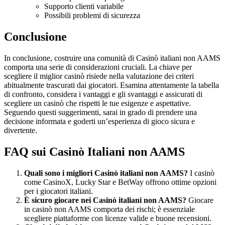
Supporto clienti variabile
Possibili problemi di sicurezza
Conclusione
In conclusione, costruire una comunità di Casinò italiani non AAMS
comporta una serie di considerazioni cruciali. La chiave per
scegliere il miglior casinò risiede nella valutazione dei criteri
abitualmente trascurati dai giocatori. Esamina attentamente la tabella
di confronto, considera i vantaggi e gli svantaggi e assicurati di
scegliere un casinò che rispetti le tue esigenze e aspettative.
Seguendo questi suggerimenti, sarai in grado di prendere una
decisione informata e goderti un’esperienza di gioco sicura e
divertente.
FAQ sui Casinò Italiani non AAMS
Quali sono i migliori Casinò italiani non AAMS?
I casinò
come CasinoX, Lucky Star e BetWay offrono ottime opzioni
per i giocatori italiani.
È sicuro giocare nei Casinò italiani non AAMS?
Giocare
in casinò non AAMS comporta dei rischi; è essenziale
scegliere piattaforme con licenze valide e buone recensioni.