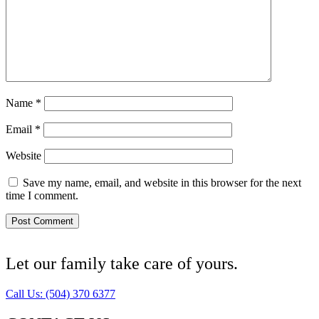
Name
*
Email
*
Website
Save my name, email, and website in this browser for the next
time I comment.
Let our family take care of yours.
Call Us: (504) 370 6377