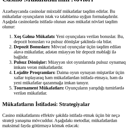
Azərbaycanda casinolar müxtəlif mükafatlar təqdim edirlər. Bu
mükafatlar oyunçuların istək və tələblərinə uyğun formalaşdırılır.
Aşağıda casinolarda istifadə olunan əsas mükafat növləri təqdim
olunur:
Xoş Gəlmə Mükafatı:
Yeni oyunçulara verilən bonuslar. Bu,
depozit bonusları və pulsuz dönüşlər şəklində ola bilər.
Depozit Bonusları:
Mövcud oyunçular üçün təqdim edilən
əlavə mükafatlar, adətən müəyyən bir depozit məbləği ilə
bağlıdır.
Pulsuz Dönüşlər:
Müəyyən slot oyunlarında pulsuz oynamaq
imkanı verən mükafatlardır.
Lojalite Proqramları:
Daima oyun oynayan müştərilər üçün
xallar toplayaraq həm mükafatlardan istifadə etməyə, həm də
yeni mükafatlar qazanmağa imkan tanıyır.
Tournament Mükafatları:
Oyunçuların yarışdığı turnirlərdə
verilən mükafatlar.
Mükafatların İstifadəsi: Strategiyalar
Casino mükafatlarını effektiv şəkildə istifadə etmək üçün bir neçə
strateji yanaşma mövcuddur. Aşağıdakı metodlar, mükafatlardan
maksimal fayda götürməyə kömək edəcək: