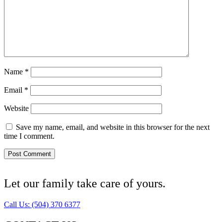
Name
*
Email
*
Website
Save my name, email, and website in this browser for the next
time I comment.
Let our family take care of yours.
Call Us: (504) 370 6377