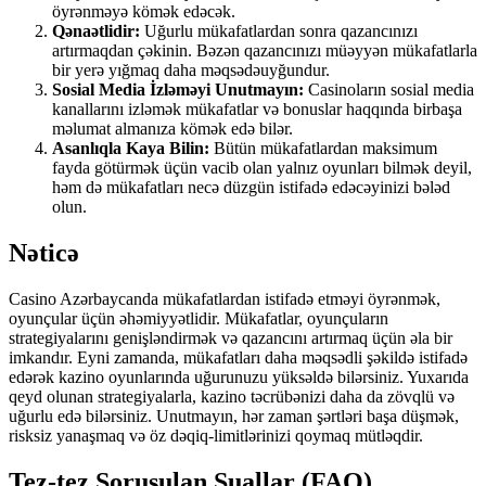
öyrənməyə kömək edəcək.
Qənaətlidir:
Uğurlu mükafatlardan sonra qazancınızı
artırmaqdan çəkinin. Bəzən qazancınızı müəyyən mükafatlarla
bir yerə yığmaq daha məqsədəuyğundur.
Sosial Media İzləməyi Unutmayın:
Casinoların sosial media
kanallarını izləmək mükafatlar və bonuslar haqqında birbaşa
məlumat almanıza kömək edə bilər.
Asanlıqla Kaya Bilin:
Bütün mükafatlardan maksimum
fayda götürmək üçün vacib olan yalnız oyunları bilmək deyil,
həm də mükafatları necə düzgün istifadə edəcəyinizi bələd
olun.
Nəticə
Casino Azərbaycanda mükafatlardan istifadə etməyi öyrənmək,
oyunçular üçün əhəmiyyətlidir. Mükafatlar, oyunçuların
strategiyalarını genişləndirmək və qazancını artırmaq üçün əla bir
imkandır. Eyni zamanda, mükafatları daha məqsədli şəkildə istifadə
edərək kazino oyunlarında uğurunuzu yüksəldə bilərsiniz. Yuxarıda
qeyd olunan strategiyalarla, kazino təcrübənizi daha da zövqlü və
uğurlu edə bilərsiniz. Unutmayın, hər zaman şərtləri başa düşmək,
risksiz yanaşmaq və öz dəqiq-limitlərinizi qoymaq mütləqdir.
Tez-tez Soruşulan Suallar (FAQ)