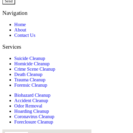
Send
Navigation
Home
About
Contact Us
Services
Suicide Cleanup
Homicide Cleanup
Crime Scene Cleanup
Death Cleanup
Trauma Cleanup
Forensic Cleanup
Biohazard Cleanup
Accident Cleanup
Odor Removal
Hoarding Cleanup
Coronavirus Cleanup
Foreclosure Cleanup