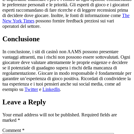
le preferenze personali e le priorità. Gli esperti di gioco e i giocatori
esperti raccomandano di fare ricerche e di leggere recensioni prima
di decidere dove giocare. Inoltre, le fonti di informazione come
The
New York Times
possono fornire feedback preziosi sui vari
operatori del settore.
Conclusione
In conclusione, i siti di casinò non AAMS possono presentare
vantaggi attraenti, ma i rischi non possono essere sottovalutati. Ogni
giocatore deve valutare attentamente le proprie esigenze e decidere
se il potenziale di guadagno supera i rischi della mancanza di
regolamentazione. Giocare in modo responsabile è fondamentale per
garantire un’esperienza di gioco positiva. Ricordati di condividere la
tua esperienza e i tuoi pensieri anche sui social media, come ad
esempio su
Twitter
e
LinkedIn
.
Leave a Reply
Your email address will not be published.
Required fields are
marked
*
Comment
*