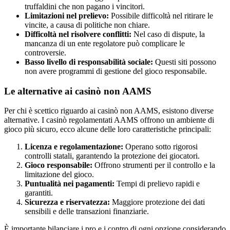
truffaldini che non pagano i vincitori.
Limitazioni nel prelievo:
Possibile difficoltà nel ritirare le
vincite, a causa di politiche non chiare.
Difficoltà nel risolvere conflitti:
Nel caso di dispute, la
mancanza di un ente regolatore può complicare le
controversie.
Basso livello di responsabilità sociale:
Questi siti possono
non avere programmi di gestione del gioco responsabile.
Le alternative ai casinò non AAMS
Per chi è scettico riguardo ai casinò non AAMS, esistono diverse
alternative. I casinò regolamentati AAMS offrono un ambiente di
gioco più sicuro, ecco alcune delle loro caratteristiche principali:
Licenza e regolamentazione:
Operano sotto rigorosi
controlli statali, garantendo la protezione dei giocatori.
Gioco responsabile:
Offrono strumenti per il controllo e la
limitazione del gioco.
Puntualità nei pagamenti:
Tempi di prelievo rapidi e
garantiti.
Sicurezza e riservatezza:
Maggiore protezione dei dati
sensibili e delle transazioni finanziarie.
È importante bilanciare i pro e i contro di ogni opzione considerando