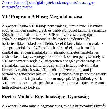
Zoccer Casino új stratégiái a játékosok megtartására az egyre
versenyzőbb piacon
VIP Program: A Hűség Megjutalmazása
A Zoccer Casino VIP Klubja nem csak egy üres címke. Öt szintre
épül, és minden szinten újabb és újabb előnyöket kapsz. Ha március
2026-ban indultak, akkor ez a VIP rendszer viszonylag újnak
számít, de máris jól működik. A játékosok a játékukkal és
befizetéseikkel lépkednek feljebb. Az első két szinten még csak az
alap promóciók és a 24/7-es élő chat érhető el, de a harmadik
szinttől már egyéni ajánlatokat, magasabb kifizetési limiteket és
cashbacket is kapsz. A negyedik és ötödik szinten pedig személyes
VIP menedzser is segít, aki kifejezetten a te igényeidre szabja az
ajánlatokat. Ez az a szintű törődés, amit a legtöbb helyen hiába
keresel. A cashback százaléka is nő a befizetésekkel, ami jó
ösztönző a rendszeres játékra. A VIP játékosoknak persze magasabb
kifizetési limitek is járnak, ami nem meglepő. Még különlegesebb
VIP asztalok is vannak, például a Gold Saloon Blackjack VIP, ami a
high-rollereknek kedvez.
Fizetési Módok: Rugalmasság és Gyorsaság
A Zoccer Casino mind a hagyományos, mind a kriptovalutás fizetési