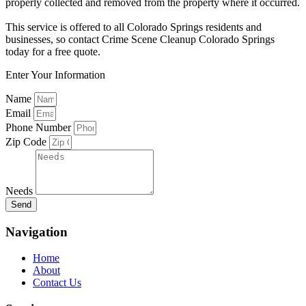
properly collected and removed from the property where it occurred.
This service is offered to all Colorado Springs residents and
businesses, so contact Crime Scene Cleanup Colorado Springs
today for a free quote.
Enter Your Information
Name
Email
Phone Number
Zip Code
Needs
Send
Navigation
Home
About
Contact Us