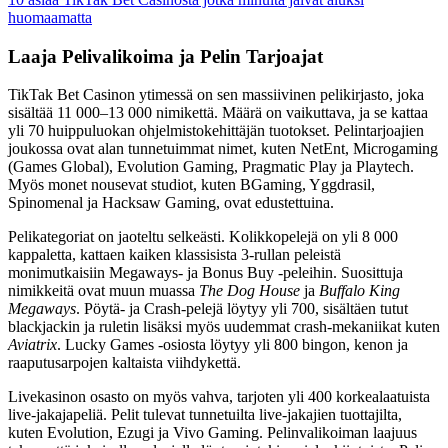
huomaamatta
Laaja Pelivalikoima ja Pelin Tarjoajat
TikTak Bet Casinon ytimessä on sen massiivinen pelikirjasto, joka
sisältää 11 000–13 000 nimikettä. Määrä on vaikuttava, ja se kattaa
yli 70 huippuluokan ohjelmistokehittäjän tuotokset. Pelintarjoajien
joukossa ovat alan tunnetuimmat nimet, kuten NetEnt, Microgaming
(Games Global), Evolution Gaming, Pragmatic Play ja Playtech.
Myös monet nousevat studiot, kuten BGaming, Yggdrasil,
Spinomenal ja Hacksaw Gaming, ovat edustettuina.
Pelikategoriat on jaoteltu selkeästi. Kolikkopelejä on yli 8 000
kappaletta, kattaen kaiken klassisista 3-rullan peleistä
monimutkaisiin Megaways- ja Bonus Buy -peleihin. Suosittuja
nimikkeitä ovat muun muassa
The Dog House
ja
Buffalo King
Megaways
. Pöytä- ja Crash-pelejä löytyy yli 700, sisältäen tutut
blackjackin ja ruletin lisäksi myös uudemmat crash-mekaniikat kuten
Aviatrix
. Lucky Games -osiosta löytyy yli 800 bingon, kenon ja
raaputusarpojen kaltaista viihdykettä.
Livekasinon osasto on myös vahva, tarjoten yli 400 korkealaatuista
live-jakajapeliä. Pelit tulevat tunnetuilta live-jakajien tuottajilta,
kuten Evolution, Ezugi ja Vivo Gaming. Pelinvalikoiman laajuus